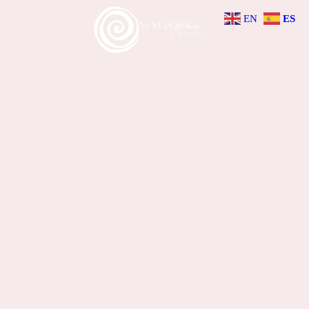
EN
ES