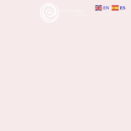
EN
ES