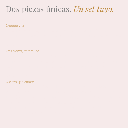
Dos piezas únicas.
Un set tuyo.
MOMENTO 01
Llegada y té
Te recibo con un té, vemos ejemplos de sets terminados y hablamos
de formas y estilos japoneses. Preparamos el barro y nos ponemos.
MOMENTO 02
Tres piezas, una a una
Empezamos por la bandeja (técnica de placa), seguimos con el
cuenco para salsa (modelado a mano) y terminamos con el soporte
de palillos. Cada pieza tiene su técnica, te guío paso a paso.
MOMENTO 03
Texturas y esmalte
Hacemos las texturas finales, los detalles del borde de la bandeja, el
pie del cuenco. Eliges el esmalte, te recomiendo tonos que evoquen
la estética japonesa. Te explico las cocciones y cuándo estará listo.
Y
cerramos la sesión como se merece: degustando un vermut de la
zona mientras te cuento cómo se elabora. Porque aquí la
experiencia no termina en el barro.