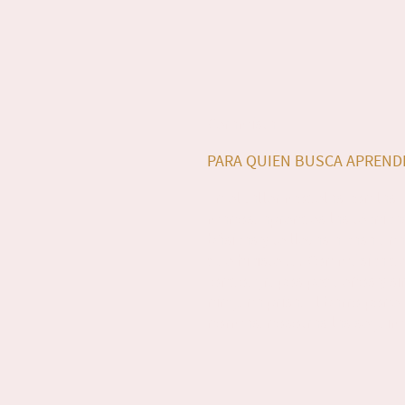
Ceramista
PARA QUIEN BUSCA APREND
En el taller modelas con las
manos, aprendes las técnica
básicas y te llevas a casa un
que hiciste tú. Con música d
fondo, grupos pequeños y si
ninguna prisa. El barro pone 
normas, nosotras las seguim