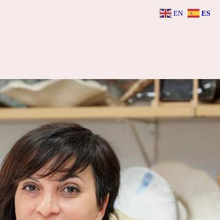
EN
ES
entro del taller