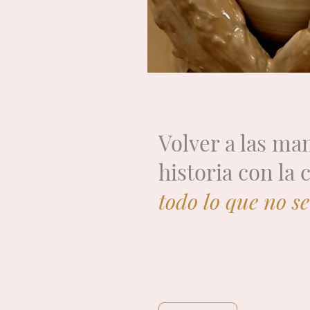
MI HISTORIA
Volver a las ma
historia con la
todo lo que no se
El regalo que lo cambió todo
Por qué la hospitalidad y el 
mismo para mí.