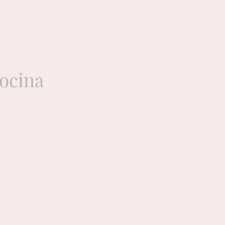
cocina
. Encargada de restaurante, jefa
de cocina, recepcionista de hotel,
n cada lado posible de este
, formando personas, resolviendo
anual.
y Artes Culinarias en la
aprendí análisis sensorial: cómo