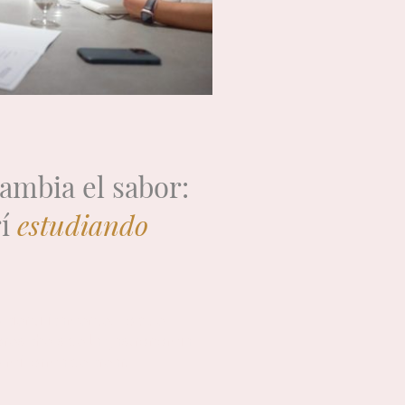
cambia el sabor:
rí
estudiando
 científicamente. Lo que
ores chefs de la gastronomía
 mi forma de crear.