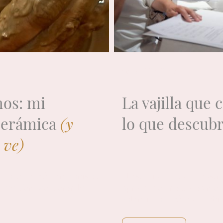
GASTRONOMÍA
nos: mi
La vajilla que 
 cerámica
(y
lo que descub
 ve)
. La formación en Manises.
El estudio que lo demostró
barro siempre fueron lo
aprendí de uno de los mej
valenciana. Y cómo cambió