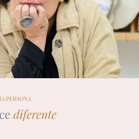
MA PERSONA
ace
diferente