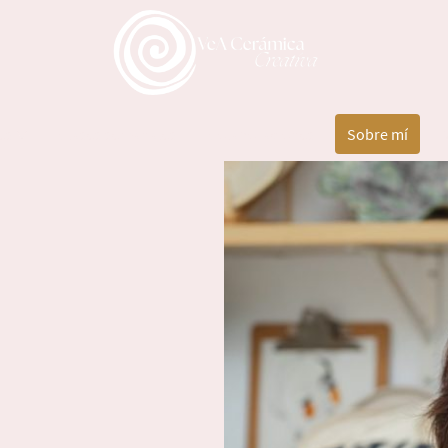
es
Clases semanales
Colaboraciones
Sobre mí
D