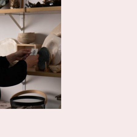
lo que hay en la mesa cambia
comer. Eso me fascinó. Y me
Hoy diseño cada pieza desde
vivido el servicio por dentro
cuando el plato llega a la me
"Cuando diseño vajilla para un 
plato. Pienso en la persona que 
del primer bocado, durante el s