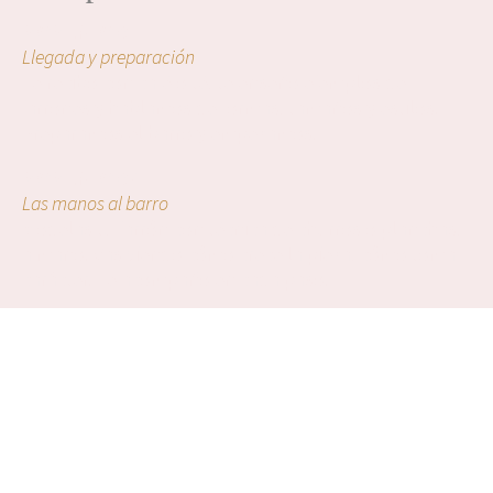
MOMENTO 01 ·
Llegada y preparación
Te recibo con café o té, te enseño ejemplos de
jarrones y hablamos de formas, tamaños y estilos.
Preparamos el barro y empezamos.
MOMENTO 02
Las manos al barro
Modelas tu jarrón con técnica de churros o planchas,
a mano. Vas viendo cómo crece la pieza, cómo toma
carácter. Te acompaño en cada paso.
MOMENTO 03
El acabado
Alisamos, texturizamos, definimos bordes y bases. Eliges el esmalte
entre los tonos disponibles. Te explico el proceso de cocción y
cuándo tendrás tu pieza lista. Y cerramos la sesión como se merece:
degustando un vermut de la zona mientras te cuento cómo se
elabora. Porque aquí la experiencia no termina en el barro.