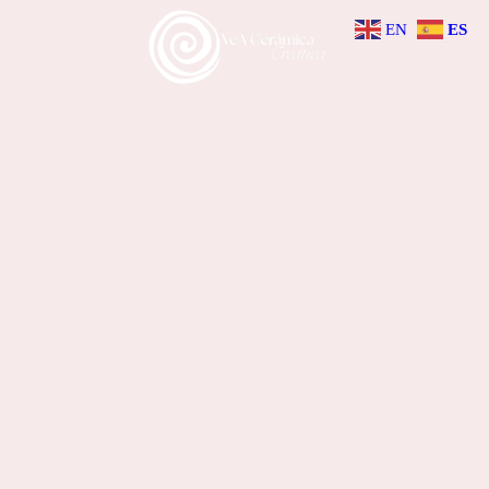
EN
ES