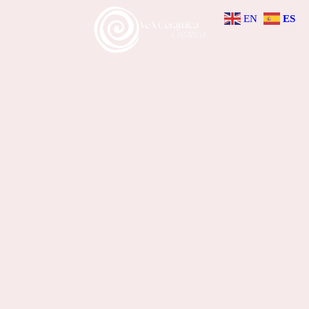
EN
ES