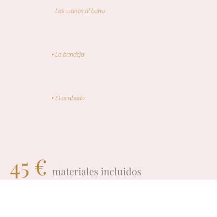
MOMENTO 02 ·
Las manos al barro
Modelas tus cuencos para tus aperitivos con técnica de pellizco, a
mano. Vas viendo cómo cada pieza toma forma propia. Te
acompaño en cada paso.
MOMENTO 03
·
La bandeja
Construyes la bandeja que unirá el set — la base donde todo se
presenta junto. Trabajamos el borde, la textura y el carácter de la
pieza.
MOMENTO 04
·
El acabado
Alisamos, texturizamos, definimos bordes y bases. Eliges el esmalte
entre los tonos disponibles. Te explico el proceso de cocción y
cuándo tendrás tus piezas listas. Y cerramos la sesión como se
merece: degustando un vermut de la zona mientras te cuento cómo
se elabora. Porque aquí la experiencia no termina en el barro.
45 €
materiales incluidos