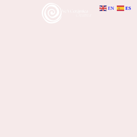
EN
ES