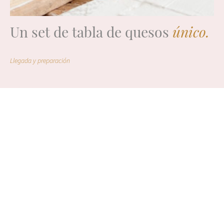
Un set de tabla de quesos
único.
MOMENTO 01 ·
Llegada y preparación
Te recibo con café o té, te enseño ejemplos de tablas y cuencos
terminados y hablamos de formas, tamaños y estilos. Preparamos
el barro y empezamos.
MOMENTO 02 ·
Las manos al barro
Modelas tu tabla con técnica de plancha, a mano. Defines la forma —
rectangular, orgánica, ovalada — y el grosor. Vas viendo cómo la
pieza toma carácter. Te acompaño en cada paso.
MOMENTO 03 ·
Los cuencos
Creas los cuencos para salsas, mermeladas o miel que acompañarán
la tabla. Pequeños, profundos y con la personalidad que tú les des.
El set empieza a tener sentido.
MOMENTO 04 ·
El acabado